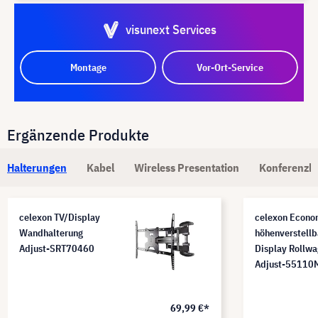
visunext Services
Montage
Vor-Ort-Service
Ergänzende Produkte
Halterungen
Kabel
Wireless Presentation
Konferenzk
celexon TV/Display
celexon Econ
Wandhalterung
höhenverstellb
Adjust-SRT70460
Display Rollw
Adjust-55110
69,99 €*