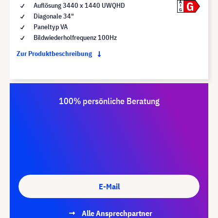
G
A
Auflösung 3440 x 1440 UWQHD
G
Diagonale 34"
Paneltyp VA
Bildwiederholfrequenz 100Hz
Zur Produktbeschreibung
100% persönliche Beratung
E-Mail
Alle Ansprechpartner