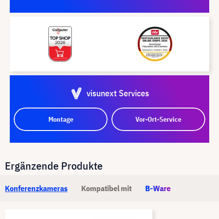
visunext Services
Montage
Vor-Ort-Service
Ergänzende Produkte
Konferenzkameras
Kompatibel mit
B-Ware