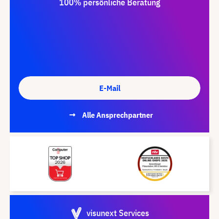
100% persönliche Beratung
E-Mail
Alle Ansprechpartner
visunext Services