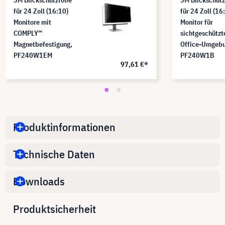
für 24 Zoll (16:10)
für 24 Zoll (16
Monitore mit
Monitor für
COMPLY™
sichtgeschützt
Magnetbefestigung,
Office-Umgebu
PF240W1EM
PF240W1B
97,61 €*
Produktinformationen
Technische Daten
Downloads
Produktsicherheit