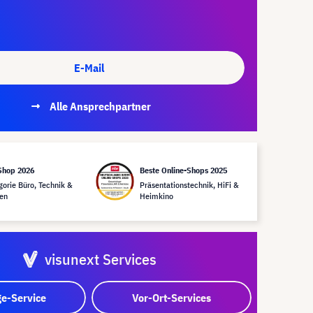
E-Mail
Alle Ansprechpartner
Shop 2026
Beste Online-Shops 2025
gorie Büro, Technik &
Präsentationstechnik, HiFi &
en
Heimkino
visunext Services
e-Service
Vor-Ort-Services