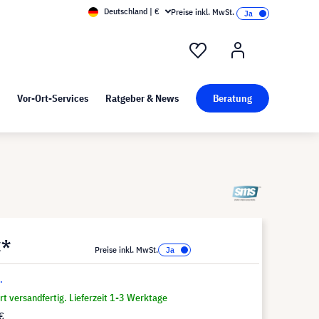
Deutschland | €
Preise inkl. MwSt.
nd Pressekit
Kunst bei visunext
Vor-Ort-Services
Ratgeber & News
Beratung
€*
Preise inkl. MwSt.
.
t versandfertig. Lieferzeit 1-3 Werktage
€