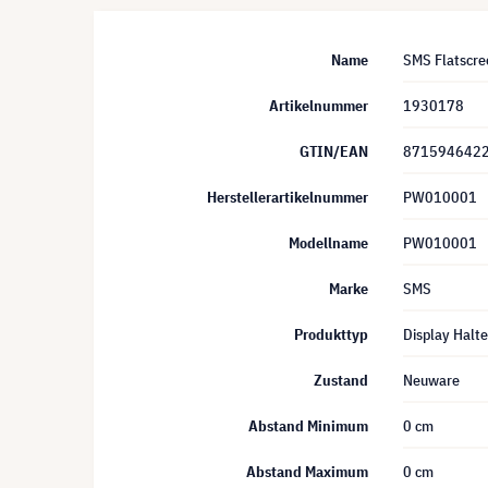
Name
SMS Flatscre
Artikelnummer
1930178
GTIN/EAN
871594642
Herstellerartikelnummer
PW010001
Modellname
PW010001
Marke
SMS
Produkttyp
Display Halt
Zustand
Neuware
Abstand Minimum
0 cm
Abstand Maximum
0 cm