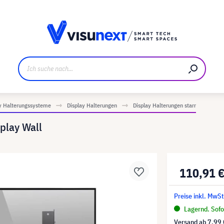
ller
Referenzkunden
Jobs und Karriere
Downloads u
y Halterungssysteme
Display Halterungen
Display Halterungen starr
play Wall
110,91 
Preise inkl. MwSt
Lagernd. Sofor
Versand ab
7,99 