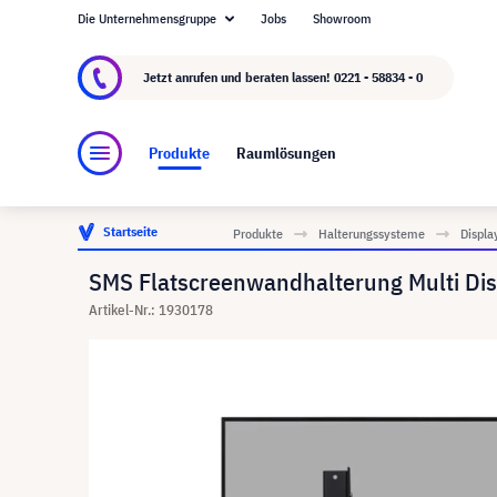
Die Unternehmensgruppe
Jobs
Showroom
Über visunext.de
Die visunext Group
Herste
Jetzt anrufen und beraten lassen!
0221 - 58834 - 0
Produkte
Raumlösungen
Startseite
Produkte
Halterungssysteme
Displa
SMS Flatscreenwandhalterung Multi Dis
Artikel-Nr.: 1930178