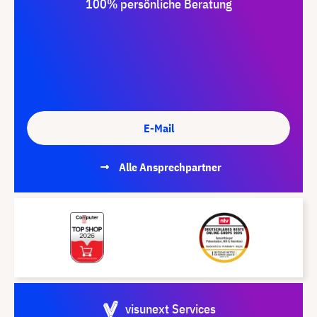
100% persönliche Beratung
E-Mail
Alle Ansprechpartner
visunext Services