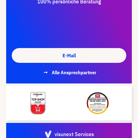
100% persönliche Beratung
E-Mail
Alle Ansprechpartner
visunext Services