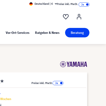
Deutschland | €
Preise inkl. MwSt.
nd Pressekit
Kunst bei visunext
Vor-Ort-Services
Ratgeber & News
Beratung
€*
Preise inkl. MwSt.
.
6 Wochen
i