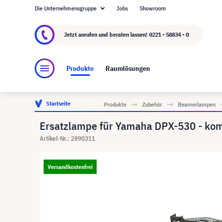
Die Unternehmensgruppe
Jobs
Showroom
Über visunext.de
Die visunext Group
Herste
Jetzt anrufen und beraten lassen!
0221 - 58834 - 0
Produkte
Raumlösungen
Startseite
Produkte
Zubehör
Beamerlampen
Ersatzlampe für Yamaha DPX-530 - komp
Artikel-Nr.: 2890311
Versandkostenfrei