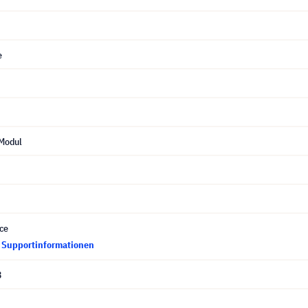
e
Modul
ce
d Supportinformationen
3