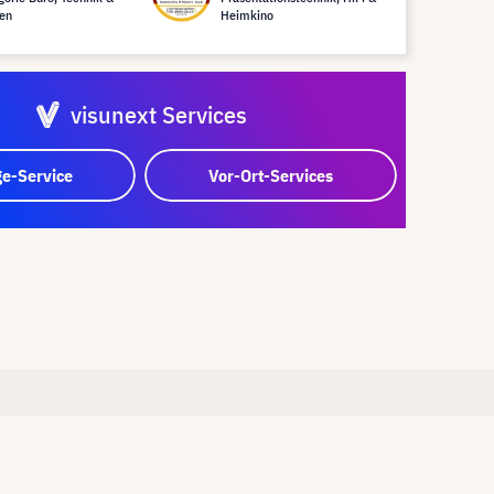
en
Heimkino
visunext Services
e-Service
Vor-Ort-Services