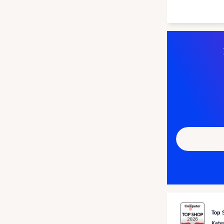
Top 
Kate