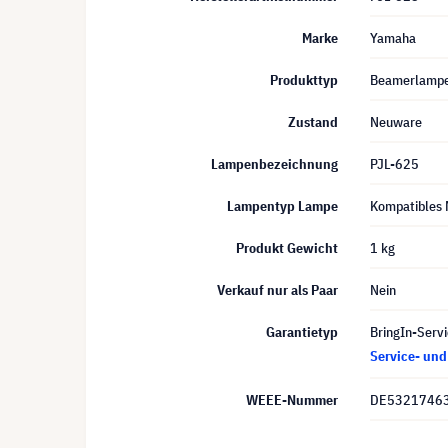
Marke
Yamaha
Produkttyp
Beamerlamp
Zustand
Neuware
Lampenbezeichnung
PJL-625
Lampentyp Lampe
Kompatibles 
Produkt Gewicht
1 kg
Verkauf nur als Paar
Nein
Garantietyp
BringIn-Servi
Service- un
WEEE-Nummer
DE5321746