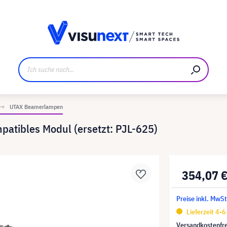
ller
Referenzkunden
Jobs und Karriere
Downloads u
UTAX Beamerlampen
atibles Modul (ersetzt: PJL-625)
354,07 
Preise inkl. MwSt
Lieferzeit 4-
Versandkostenfre