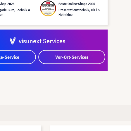
Shop 2026
Beste Online-Shops 2025
gorie Büro, Technik &
Präsentationstechnik, HiFi &
en
Heimkino
visunext Services
e-Service
Vor-Ort-Services