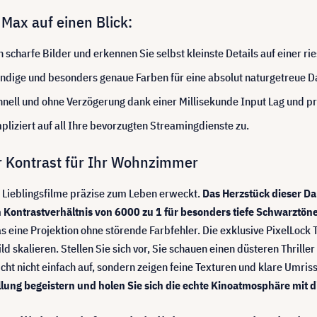
 Max auf einen Blick:
scharfe Bilder und erkennen Sie selbst kleinste Details auf einer rie
ndige und besonders genaue Farben für eine absolut naturgetreue Dar
hnell und ohne Verzögerung dank einer Millisekunde Input Lag und pro
pliziert auf all Ihre bevorzugten Streamingdienste zu.
r Kontrast für Ihr Wohnzimmer
er Lieblingsfilme präzise zum Leben erweckt.
Das Herzstück dieser Dar
 Kontrastverhältnis von 6000 zu 1 für besonders tiefe Schwarztön
 eine Projektion ohne störende Farbfehler. Die exklusive PixelLock 
d skalieren. Stellen Sie sich vor, Sie schauen einen düsteren Thrill
ht nicht einfach auf, sondern zeigen feine Texturen und klare Umri
ellung begeistern und holen Sie sich die echte Kinoatmosphäre mit