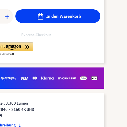
In den Warenkorb
Express-Checkout
keit 3.300 Lumen
3840 x 2160 4K UHD
:9
chreibung