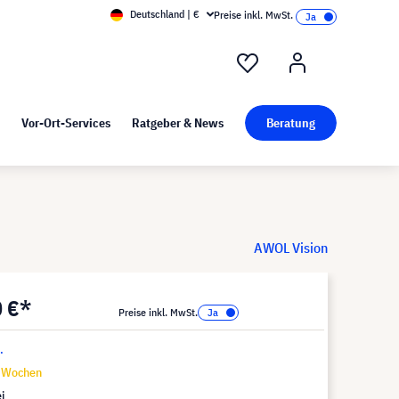
Deutschland | €
Preise inkl. MwSt.
nd Pressekit
Kunst bei visunext
Vor-Ort-Services
Ratgeber & News
Beratung
AWOL Vision
0 €*
Preise inkl. MwSt.
.
9 Wochen
i