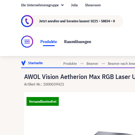
Die Unternehmensgruppe
Jobs
Showroom
Über visunext.de
Die visunext Group
Herste
Jetzt anrufen und beraten lassen!
0221 - 58834 - 0
Produkte
Raumlösungen
Startseite
Produkte
Beamer
Beamer nach Anw
AWOL Vision Aetherion Max RGB Laser U
Artikel-Nr.: 1000039421
Versandkostenfrei