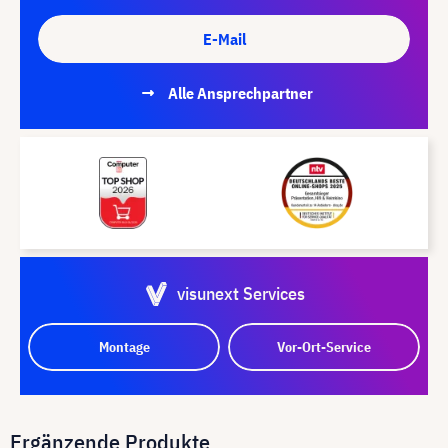
E-Mail
Alle Ansprechpartner
visunext Services
Montage
Vor-Ort-Service
Ergänzende Produkte