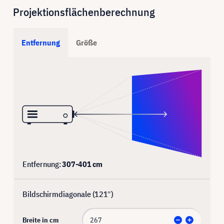
Projektionsflächenberechnung
Entfernung
Größe
Entfernung:
307
-
401
cm
Bildschirmdiagonale (
121
″)
Breite in cm