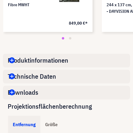
Fibre MWHT
244 x 137 cm,
- DAYVISION A
849,00 €*
Produktinformationen
Technische Daten
Downloads
Projektionsflächenberechnung
Entfernung
Größe