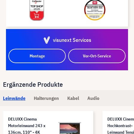
visunext Services
Montage
Vor-Ort-Service
Ergänzende Produkte
Leinwände
Halterungen
Kabel
Audio
DELUXX Cinema
DELUXX Cinem
Motorleinwand 243 x
Hochkontrast-
136cm, 110" - 4K
Leinwand Tensi