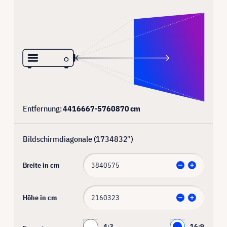
Entfernung:
4416667
-
5760870
cm
Bildschirmdiagonale (
1734832
″)
Breite in cm
Höhe in cm
4:3
16:9