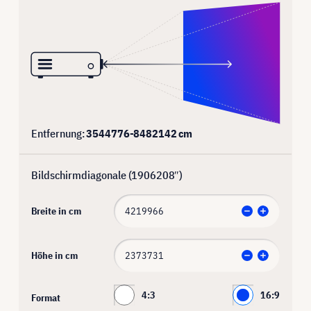
Entfernung:
3544776
-
8482142
cm
Bildschirmdiagonale (
1906208
″)
Breite in cm
Höhe in cm
4:3
16:9
Format