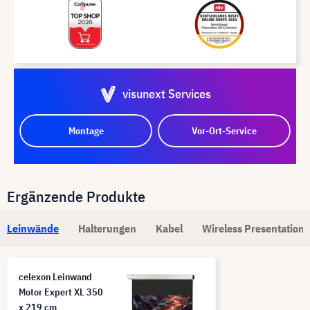
visunext Services
Montage
Vor-Ort-Service
Ergänzende Produkte
Leinwände
Halterungen
Kabel
Wireless Presentation
celexon Leinwand
Motor Expert XL 350
x 219 cm