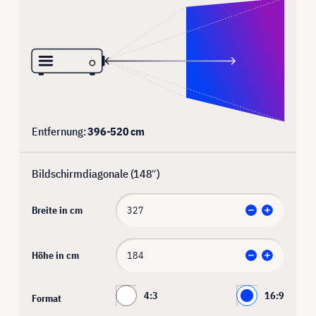
Entfernung:
396
-
520
cm
Bildschirmdiagonale (
148
″)
Breite in cm
Höhe in cm
4:3
16:9
Format