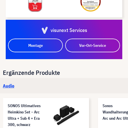
visunext Services
Montage
Vor-Ort-Service
Ergänzende Produkte
Audio
SONOS Ultimatives
Sonos
Heimkino Set – Arc
Wandhalterung
Ultra + Sub 4 + Era
Arc und Arc Ul
300, schwarz