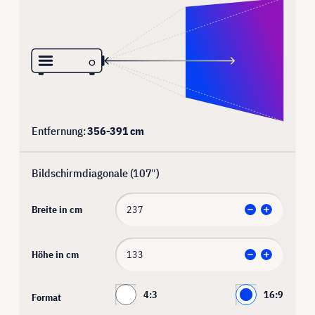
Entfernung:
356
-
391
cm
Bildschirmdiagonale (
107
″)
Breite in cm
Höhe in cm
4:3
16:9
Format