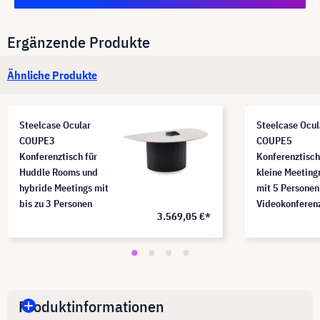
Ergänzende Produkte
Ähnliche Produkte
Steelcase Ocular
Steelcase Ocul
COUPE3
COUPE5
Konferenztisch für
Konferenztisch
Huddle Rooms und
kleine Meetin
hybride Meetings mit
mit 5 Personen,
bis zu 3 Personen
Videokonferen
3.569,05 €*
Produktinformationen