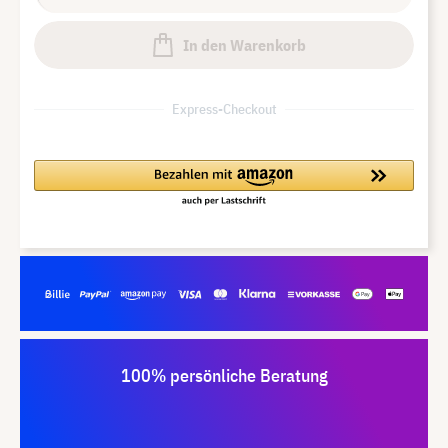
In den Warenkorb
Express-Checkout
100% persönliche Beratung