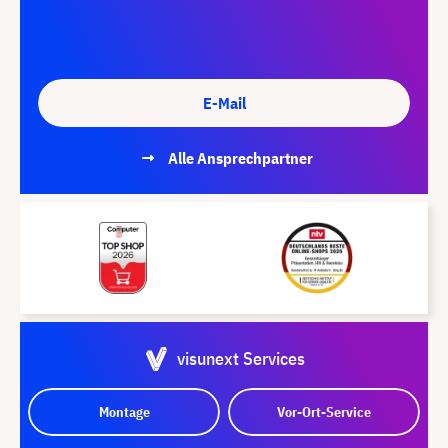
E-Mail
Alle Ansprechpartner
visunext Services
Montage
Vor-Ort-Service