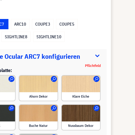
C7
ARC10
COUPE3
COUPE5
SIGHTLINE8
SIGHTLINE10
e Ocular ARC7 konfigurieren
Pflichtfeld
platte:
Ahorn Dekor
Klare Eiche
l
Buche Natur
Nussbaum Dekor