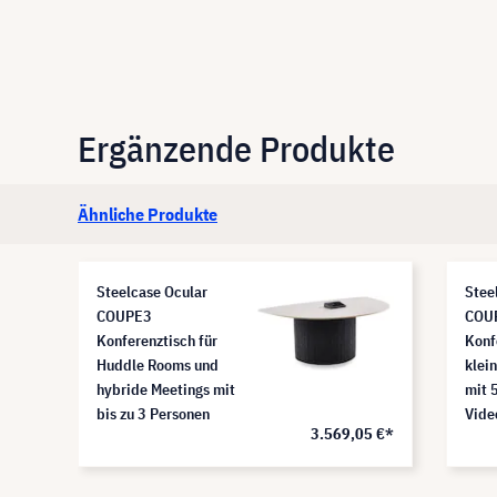
Ergänzende Produkte
Ähnliche Produkte
Steelcase Ocular
Stee
COUPE3
COU
Konferenztisch für
Konf
Huddle Rooms und
klei
hybride Meetings mit
mit 
bis zu 3 Personen
Vide
1 €*
3.569,05 €*