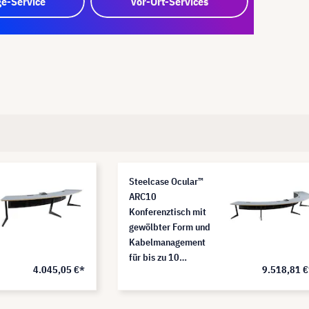
e-Service
Vor-Ort-Services
Steelcase Ocular™
ARC10
Konferenztisch mit
gewölbter Form und
Kabelmanagement
für bis zu 10
4.045,05 €*
9.518,81 
Personen