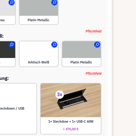
rau
Platin Metallic
Pflichtfeld
l:
l
Arktisch Weiß
Platin Metallic
Pflichtfeld
rung:
teckdosen / USB
1× Steckdose + 1× USB-C 60W
+ 476,00 €