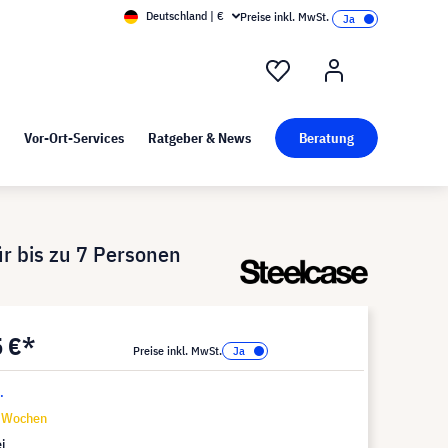
Deutschland | €
Preise inkl. MwSt.
nd Pressekit
Kunst bei visunext
Vor-Ort-Services
Ratgeber & News
Beratung
ür bis zu 7 Personen
5 €*
Preise inkl. MwSt.
.
6 Wochen
i