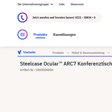
Die Unternehmensgruppe
Jobs
Showroom
Über visunext.de
Die visunext Group
Herste
Jetzt anrufen und beraten lassen!
0221 - 58834 - 0
Produkte
Raumlösungen
Startseite
Produkte
Möbel & Raumausstattung
Steelcase Ocular™ ARC7 Konferenztisch 
Artikel-Nr.: 1800000006