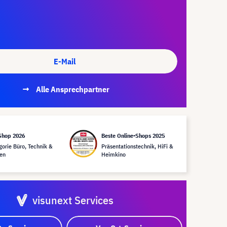
E-Mail
Alle Ansprechpartner
Shop 2026
Beste Online-Shops 2025
gorie Büro, Technik &
Präsentationstechnik, HiFi &
en
Heimkino
visunext Services