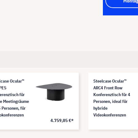
Montag
lcase Ocular™
Steelcase Ocular™
PE5
ARC4 Front Row
erenztisch für
Konferenztisch für 4
ne Meetingräume
Personen, ideal für
5 Personen, für
hybride
okonferenzen
Videokonferenzen
4.759,05 €*