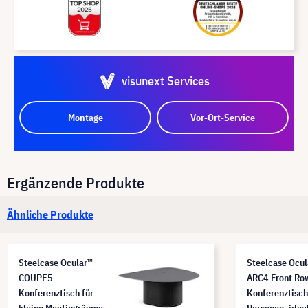
visunext Services
Montage
Vor-Ort-Service
Ergänzende Produkte
Ähnliche Produkte
Steelcase Ocular™
Steelcase Ocul
COUPE5
ARC4 Front Ro
Konferenztisch für
Konferenztisch
kleine Meetingräume
Personen, ideal