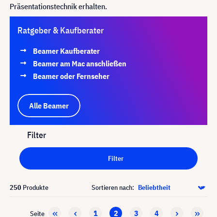
Präsentationstechnik erhalten.
Ratgeber & Kaufberater
Beamer Kaufberater
Beamer am Mac anschließen
Beamer oder Fernseher
Alle Beamer
Filter
Filter
250
Produkte
Sortieren nach:
1
2
3
4
Seite