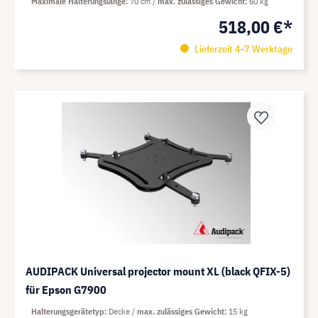
Maximale Halterungslänge
70 cm
max. zulässiges Gewicht
60 kg
518,00 €*
Lieferzeit 4-7 Werktage
AUDIPACK Universal projector mount XL (black QFIX-5)
für Epson G7900
Halterungsgerätetyp
Decke
max. zulässiges Gewicht
15 kg