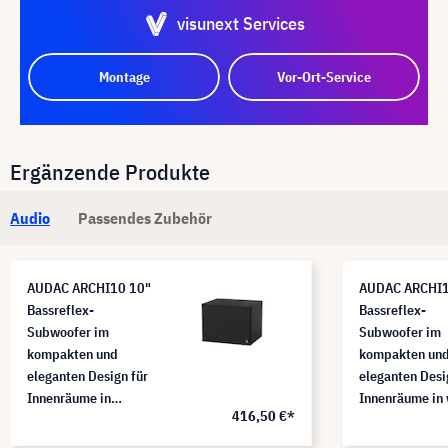
visunext Services
Montage
Vor-Ort-Service
Ergänzende Produkte
Audio
Passendes Zubehör
AUDAC ARCHI10 10"
AUDAC ARCHI1
Bassreflex-
Bassreflex-
Subwoofer im
Subwoofer im
kompakten und
kompakten un
eleganten Design für
eleganten Desi
Innenräume in
Innenräume in
416,50 €*
schwarz