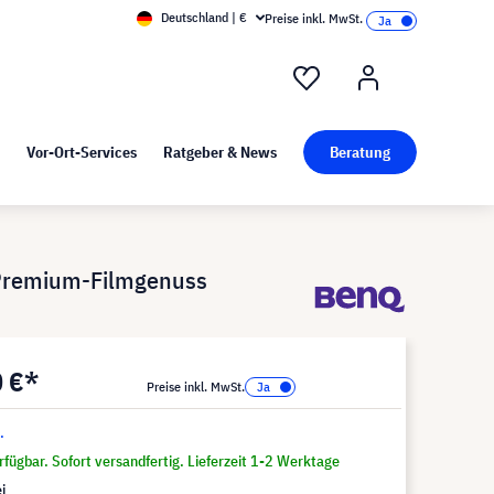
Deutschland | €
Preise inkl. MwSt.
nd Pressekit
Kunst bei visunext
Vor-Ort-Services
Ratgeber & News
Beratung
Premium-Filmgenuss
0 €*
Preise inkl. MwSt.
.
fügbar. Sofort versandfertig. Lieferzeit 1-2 Werktage
i