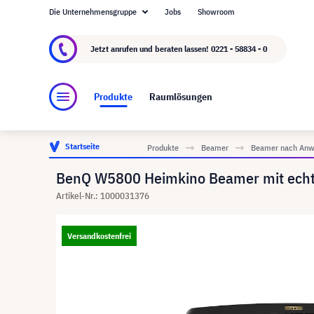
Die Unternehmensgruppe
Jobs
Showroom
Über visunext.de
Die visunext Group
Herste
Jetzt anrufen und beraten lassen!
0221 - 58834 - 0
Produkte
Raumlösungen
Startseite
Produkte
Beamer
Beamer nach Anw
BenQ W5800 Heimkino Beamer mit ech
Artikel-Nr.: 1000031376
Versandkostenfrei