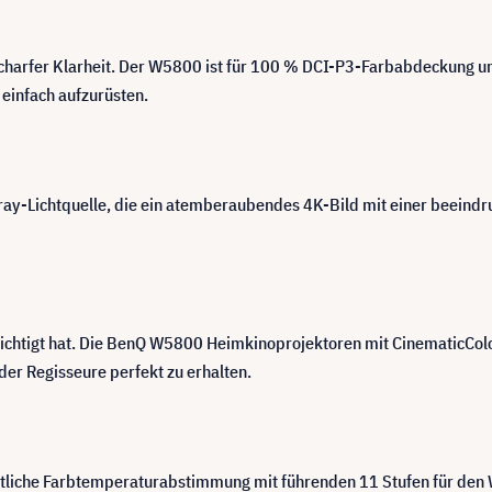
charfer Klarheit. Der W5800 ist für 100 % DCI-P3-Farbabdeckung un
 einfach aufzurüsten.
y-Lichtquelle, die ein atemberaubendes 4K-Bild mit einer beeindr
absichtigt hat. Die BenQ W5800 Heimkinoprojektoren mit Cinemati
der Regisseure perfekt zu erhalten.
ttliche Farbtemperaturabstimmung mit führenden 11 Stufen für den W