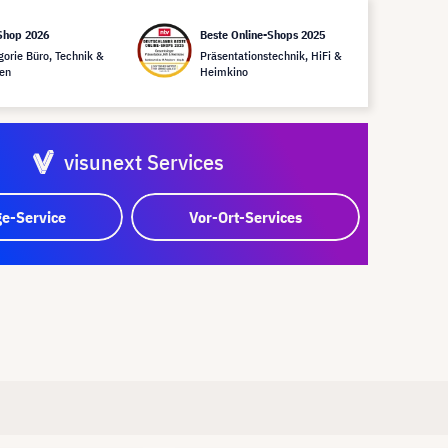
Shop 2026
Beste Online-Shops 2025
gorie Büro, Technik &
Präsentationstechnik, HiFi &
en
Heimkino
visunext Services
e-Service
Vor-Ort-Services