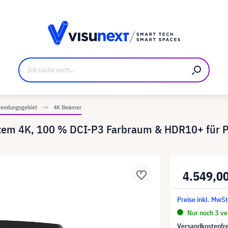
ller
Referenzkunden
Jobs und Karriere
Downloads u
endungsgebiet
4K Beamer
tem 4K, 100 % DCI-P3 Farbraum & HDR10+ für 
4.549,0
Preise inkl. MwSt
Nur noch 3 ver
Versandkostenfre