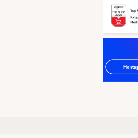
Top 
Kate
Medi
Montag