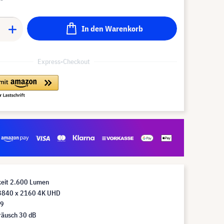
In den Warenkorb
Express-Checkout
keit 2.600 Lumen
3840 x 2160 4K UHD
:9
räusch 30 dB