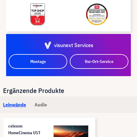
visunext Services
Montage
Vor-Ort-Service
Ergänzende Produkte
Leinwände
Audio
celexon
HomeCinema UST