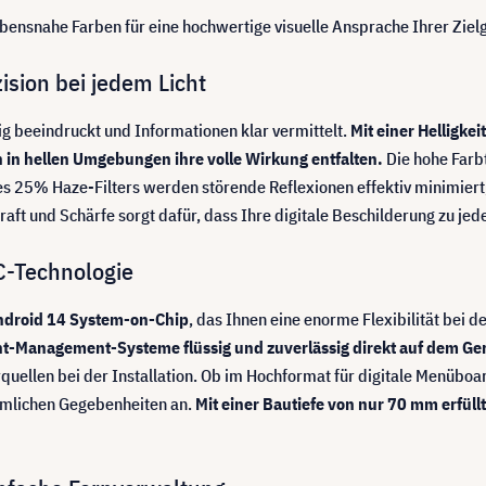
bensnahe Farben für eine hochwertige visuelle Ansprache Ihrer Ziel
sion bei jedem Licht
tig beeindruckt und Informationen klar vermittelt.
Mit einer Helligke
 in hellen Umgebungen ihre volle Wirkung entfalten.
Die hohe Farb
 25% Haze-Filters werden störende Reflexionen effektiv minimiert, 
ft und Schärfe sorgt dafür, dass Ihre digitale Beschilderung zu jed
C-Technologie
 Android 14 System-on-Chip
, das Ihnen eine enorme Flexibilität bei d
nt-Management-Systeme flüssig und zuverlässig direkt auf dem Ge
quellen bei der Installation. Ob im Hochformat für digitale Menüboa
äumlichen Gegebenheiten an.
Mit einer Bautiefe von nur 70 mm erfül