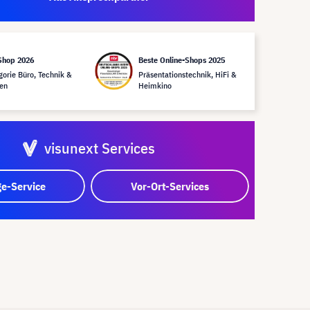
Shop 2026
Beste Online-Shops 2025
gorie Büro, Technik &
Präsentationstechnik, HiFi &
en
Heimkino
visunext Services
e-Service
Vor-Ort-Services