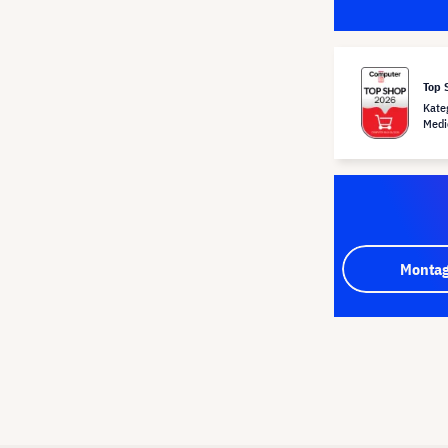
Top 
Kate
Medi
Montag