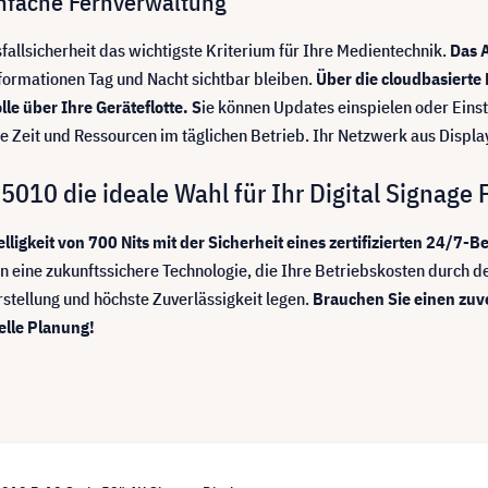
infache Fernverwaltung
llsicherheit das wichtigste Kriterium für Ihre Medientechnik.
Das A
nformationen Tag und Nacht sichtbar bleiben.
Über die cloudbasierte 
le über Ihre Geräteflotte. S
ie können Updates einspielen oder Einst
 Zeit und Ressourcen im täglichen Betrieb. Ihr Netzwerk aus Displays
10 die ideale Wahl für Ihr Digital Signage P
gkeit von 700 Nits mit der Sicherheit eines zertifizierten 24/7-Be
in eine zukunftssichere Technologie, die Ihre Betriebskosten durch de
rstellung und höchste Zuverlässigkeit legen.
Brauchen Sie einen zuv
elle Planung!