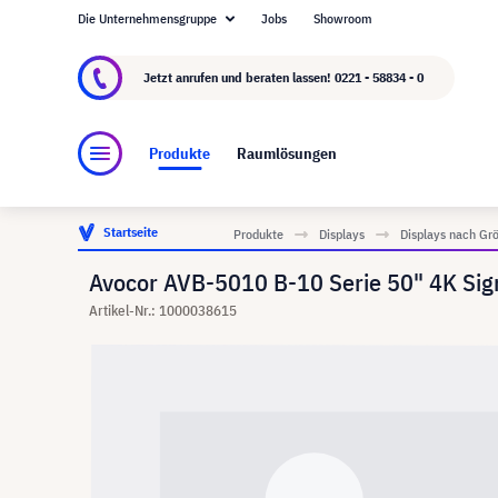
Die Unternehmensgruppe
Jobs
Showroom
Über visunext.de
Die visunext Group
Herste
Jetzt anrufen und beraten lassen!
0221 - 58834 - 0
Produkte
Raumlösungen
Startseite
Produkte
Displays
Displays nach Gr
Avocor AVB-5010 B-10 Serie 50" 4K Sig
Artikel-Nr.: 1000038615