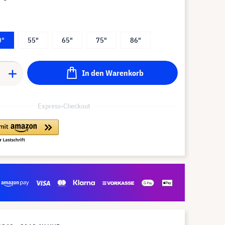
0"
55"
65"
75"
86"
In den Warenkorb
Express-Checkout