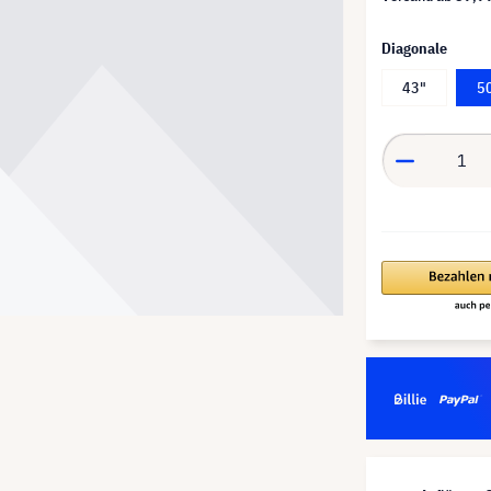
Diagonale
43"
5