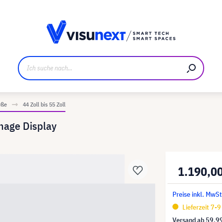
ller
Referenzkunden
Jobs und Karriere
Downloads u
öße
44 Zoll bis 55 Zoll
nage Display
1.190,0
Preise inkl. MwSt
Lieferzeit 7-
Versand ab
59,9