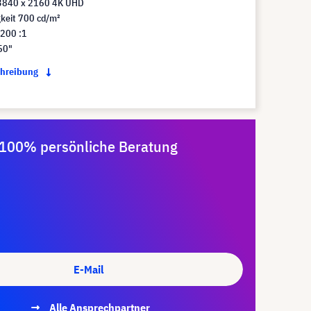
3840 x 2160 4K UHD
gkeit 700 cd/m²
.200 :1
50"
chreibung
100% persönliche Beratung
E-Mail
Alle Ansprechpartner