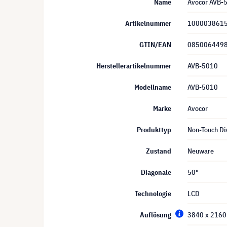
Name
Avocor AVB-5
Artikelnummer
100003861
GTIN/EAN
085006449
Herstellerartikelnummer
AVB-5010
Modellname
AVB-5010
Marke
Avocor
Produkttyp
Non-Touch Di
Zustand
Neuware
Diagonale
50"
Technologie
LCD
Auflösung
3840 x 2160