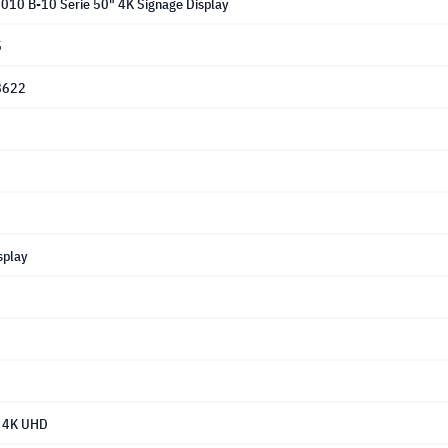
010 B-10 Serie 50" 4K Signage Display
5
8622
splay
 4K UHD