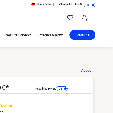
Deutschland | €
Preise inkl. MwSt.
nd Pressekit
Kunst bei visunext
Vor-Ort-Services
Ratgeber & News
Beratung
Avocor
0 €*
Preise inkl. MwSt.
.
9 Wochen
9 €