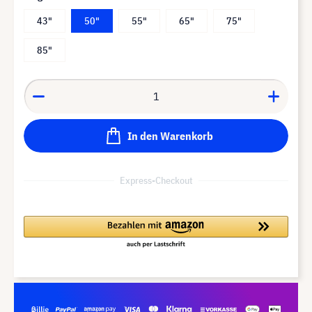
43"
50"
55"
65"
75"
85"
In den Warenkorb
Express-Checkout