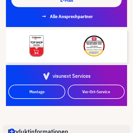
Alle Ansprechpartner
visunext Services
Montage
Vor-Ort-Service
Produktinformationen