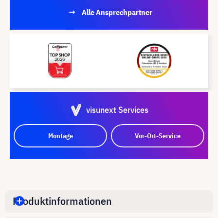
Alle Ansprechpartner
visunext Services
Montage
Vor-Ort-Service
Produktinformationen