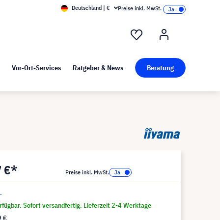
Deutschland | €
Preise inkl. MwSt.
nd Pressekit
Kunst bei visunext
Vor-Ort-Services
Ratgeber & News
Beratung
7 €*
Preise inkl. MwSt.
.
fügbar. Sofort versandfertig. Lieferzeit 2-4 Werktage
9 €