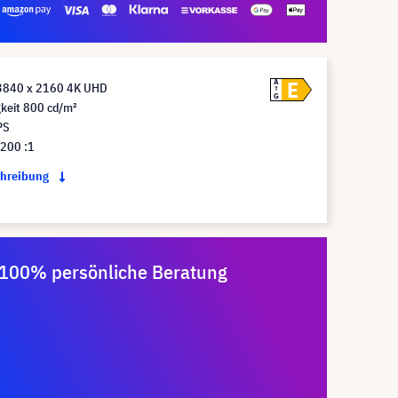
E
A
3840 x 2160 4K UHD
G
gkeit 800 cd/m²
PS
.200 :1
chreibung
100% persönliche Beratung