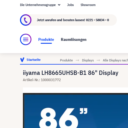
Die Unternehmensgruppe
Jobs
Showroom
Über visunext.de
Die visunext Group
Herste
Jetzt anrufen und beraten lassen!
0221 - 58834 - 0
Produkte
Raumlösungen
Startseite
Produkte
Displays
Alle Displays nac
iiyama LH8665UHSB-B1 86" Display
Artikel-Nr.: 1000031772