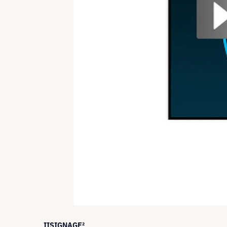
IISIGNAGE²