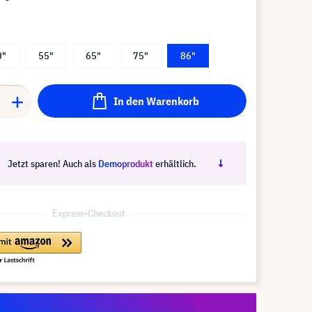
0"
55"
65"
75"
86"
In den Warenkorb
Jetzt sparen! Auch als
Demoprodukt
erhältlich.
Express-Checkout