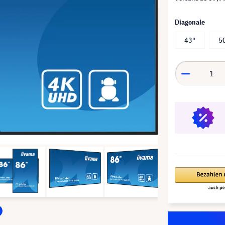
Diagonale
43"
5