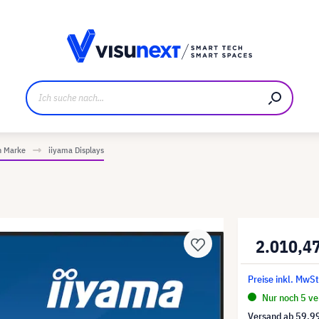
ller
Referenzkunden
Jobs und Karriere
Downloads u
h Marke
iiyama Displays
2.010,4
Preise inkl. MwSt
Nur noch 5 ver
Versand ab
59,9