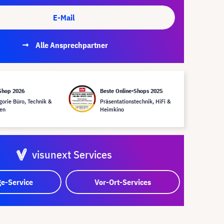
E-Mail
Alle Ansprechpartner
Shop 2026
Beste Online-Shops 2025
gorie Büro, Technik &
Präsentationstechnik, HiFi &
en
Heimkino
visunext Services
e-Service
Vor-Ort-Services