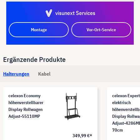
visunext Services
Montage
Vor-Ort-Service
Ergänzende Produkte
Halterungen
Kabel
celexon Economy
celexon Expert
höhenverstellbarer
elektrisch
Display Rollwagen
höhenverstellb
Adjust-55110MP
Display Rollw
Adjust-4286MB
70cm
349,99 €*