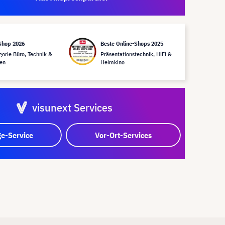
Shop 2026
Beste Online-Shops 2025
gorie Büro, Technik &
Präsentationstechnik, HiFi &
en
Heimkino
visunext Services
e-Service
Vor-Ort-Services