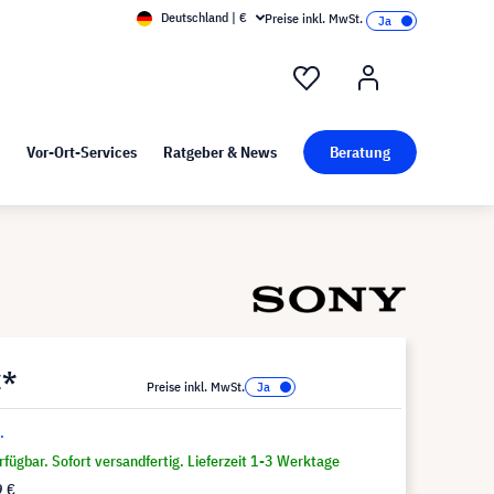
Deutschland | €
Preise inkl. MwSt.
nd Pressekit
Kunst bei visunext
Vor-Ort-Services
Ratgeber & News
Beratung
€*
Preise inkl. MwSt.
.
fügbar. Sofort versandfertig. Lieferzeit 1-3 Werktage
9 €