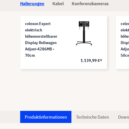
Halterungen
Kabel
Konferenzkameras
celexon Expert
cele
elektrisch
elek
höhenverstellbarer
höhe
Display Rollwagen
Disp
Adjust-4286MB -
Adju
70cm
50c
7 €*
1.139,99 €*
Produktinformationen
Technische Daten
Down