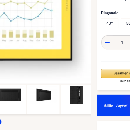
Diagonale
43"
5