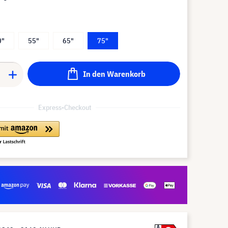
0"
55"
65"
75"
In den Warenkorb
Express-Checkout
A