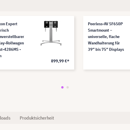
xon Expert
Peerless-AV SF650P
trisch
Smartmount –
nverstellbarer
universelle, flache
lay-Rollwagen
Wandhalterung für
st-4286MS -
39″ bis 75″ Displays
m
899,99 €*
loads
Produktsicherheit