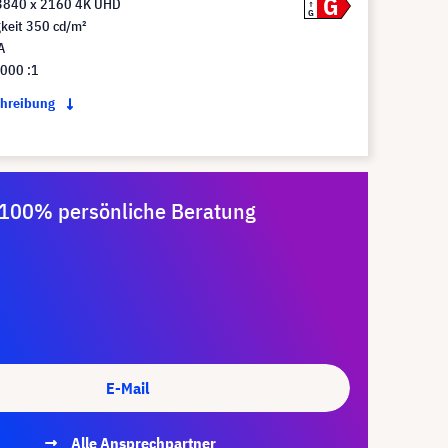
G
3840 x 2160 4K UHD
G
gkeit 350 cd/m²
A
.000 :1
chreibung
100% persönliche Beratung
E-Mail
Alle Ansprechpartner