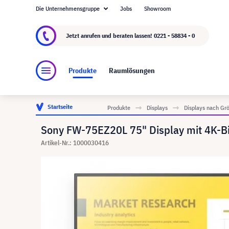
Die Unternehmensgruppe
Jobs
Showroom
Über visunext.de
Die visunext Group
Herste
Jetzt anrufen und beraten lassen!
0221 - 58834 - 0
Produkte
Raumlösungen
Startseite
Produkte
Displays
Displays nach Gr
Sony FW-75EZ20L 75" Display mit 4K-Bil
Artikel-Nr.: 1000030416