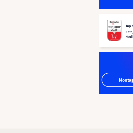
Top 
Kate
Medi
Montag