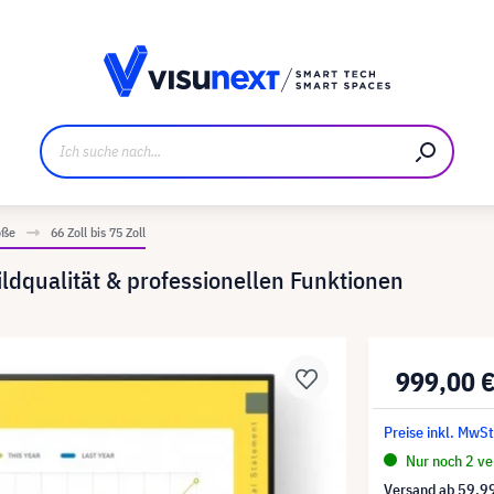
ller
Referenzkunden
Jobs und Karriere
Downloads u
öße
66 Zoll bis 75 Zoll
dqualität & professionellen Funktionen
999,00 
Preise inkl. MwSt
Nur noch 2 ver
Versand ab
59,9