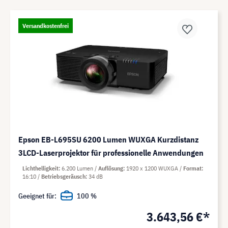
Versandkostenfrei
Epson EB-L695SU 6200 Lumen WUXGA Kurzdistanz
3LCD-Laserprojektor für professionelle Anwendungen
Lichthelligkeit
6.200 Lumen
Auflösung
1920 x 1200 WUXGA
Format
16:10
Betriebsgeräusch
34 dB
Geeignet für:
100 %
3.643,56 €*