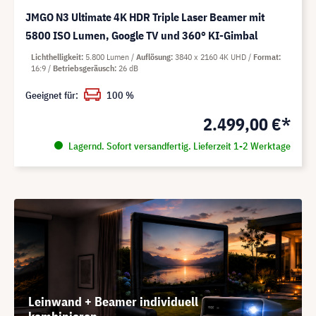
JMGO N3 Ultimate 4K HDR Triple Laser Beamer mit
5800 ISO Lumen, Google TV und 360° KI-Gimbal
Lichthelligkeit
5.800 Lumen
Auflösung
3840 x 2160 4K UHD
Format
16:9
Betriebsgeräusch
26 dB
Geeignet für:
100 %
2.499,00 €*
Lagernd. Sofort versandfertig. Lieferzeit 1-2 Werktage
Leinwand + Beamer individuell