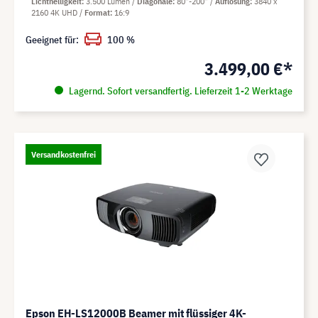
Lichthelligkeit
3.500 Lumen
Diagonale
80"-200"
Auflösung
3840 x
2160 4K UHD
Format
16:9
Geeignet für:
100 %
3.499,00 €*
Lagernd. Sofort versandfertig. Lieferzeit 1-2 Werktage
Versandkostenfrei
Epson EH-LS12000B Beamer mit flüssiger 4K-