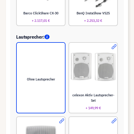
Barco ClickShare CX-30
BenQ InstaShow VS25
+ 2.117,01 €
+ 2.253,32 €
Lautsprecher:
Ohne Lautsprecher
celexon Aktiv Lautsprecher-
Set
+ 149,99 €