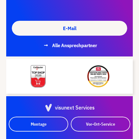
E-Mail
Alle Ansprechpartner
visunext Services
Montage
Vor-Ort-Service