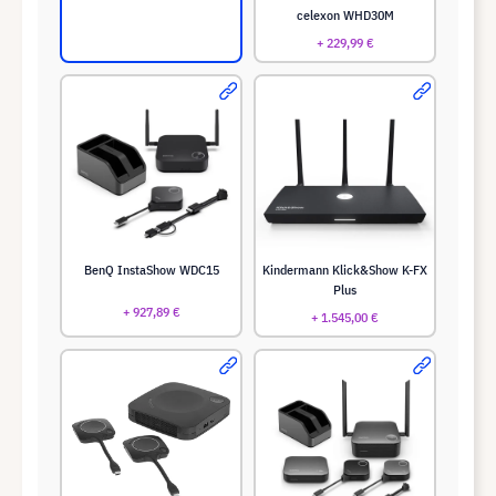
celexon WHD30M
+ 229,99 €
BenQ InstaShow WDC15
Kindermann Klick&Show K-FX
Plus
+ 927,89 €
+ 1.545,00 €