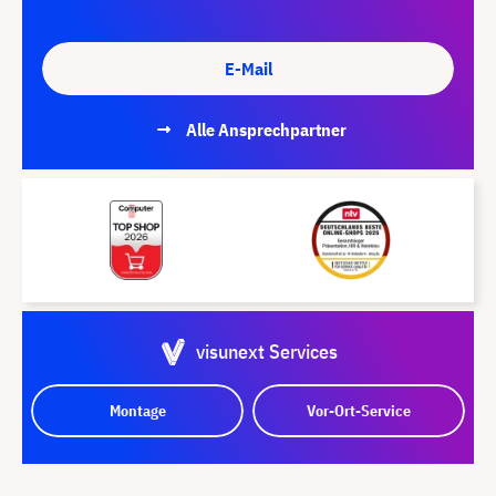
E-Mail
Alle Ansprechpartner
visunext Services
Montage
Vor-Ort-Service