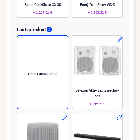
Barco ClickShare CX-30
BenQ InstaShow VS25
+ 2.117,01 €
+ 2.253,32 €
Lautsprecher:
Ohne Lautsprecher
celexon Aktiv Lautsprecher-
Set
+ 149,99 €