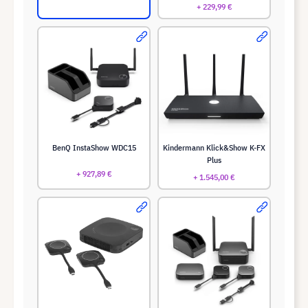
+ 229,99 €
BenQ InstaShow WDC15
Kindermann Klick&Show K-FX
Plus
+ 927,89 €
+ 1.545,00 €