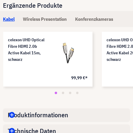
Ergänzende Produkte
Kabel
Wireless Presentation
Konferenzkameras
celexon UHD Optical
celexon UHD O
Fibre HDMI 2.0b
Fibre HDMI 2.
Active Kabel 15m,
Active Kabel 
schwarz
schwarz
99,99 €*
Produktinformationen
Technische Daten