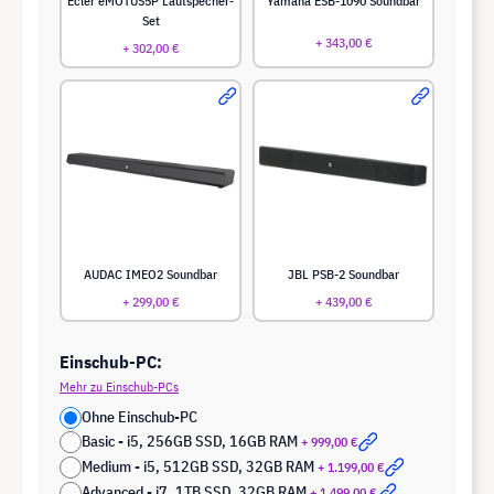
Ecler eMOTUS5P Lautspecher-
Yamaha ESB-1090 Soundbar
Set
+ 343,00 €
+ 302,00 €
AUDAC IMEO2 Soundbar
JBL PSB-2 Soundbar
+ 299,00 €
+ 439,00 €
Einschub-PC:
Mehr zu Einschub-PCs
Ohne Einschub-PC
Basic - i5, 256GB SSD, 16GB RAM
+ 999,00 €
Medium - i5, 512GB SSD, 32GB RAM
+ 1.199,00 €
Advanced - i7, 1TB SSD, 32GB RAM
+ 1.499,00 €