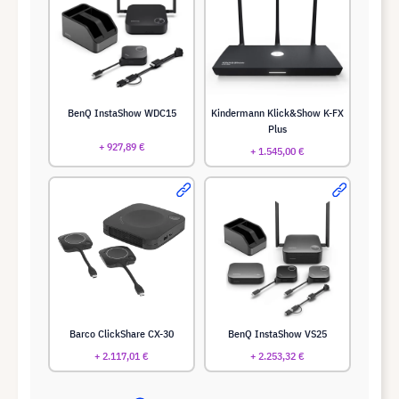
BenQ InstaShow WDC15
Kindermann Klick&Show K-FX
Plus
+ 927,89 €
+ 1.545,00 €
Barco ClickShare CX-30
BenQ InstaShow VS25
+ 2.117,01 €
+ 2.253,32 €