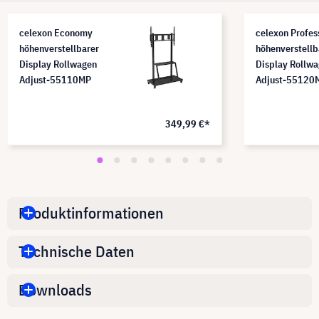
celexon Economy
celexon Profes
höhenverstellbarer
höhenverstellb
Display Rollwagen
Display Rollw
Adjust-55110MP
Adjust-55120
349,99 €*
Produktinformationen
Technische Daten
Downloads