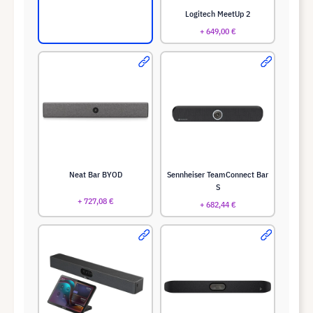
Logitech MeetUp 2
+ 649,00 €
Neat Bar BYOD
Sennheiser TeamConnect Bar
S
+ 727,08 €
+ 682,44 €